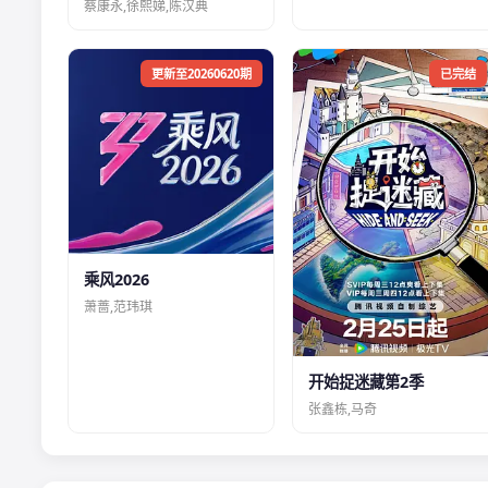
蔡康永,徐熙娣,陈汉典
更新至20260620期
已完结
乘风2026
萧蔷,范玮琪
开始捉迷藏第2季
张鑫栋,马奇