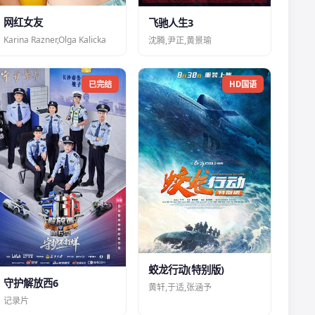
网红女友
飞驰人生3
Karina Razner,Olga Kalicka
沈腾,尹正,黄景瑜
已完结
HD国语
蛟龙行动(特别版)
守护解放西6
黄轩,于适,张涵予
记录片