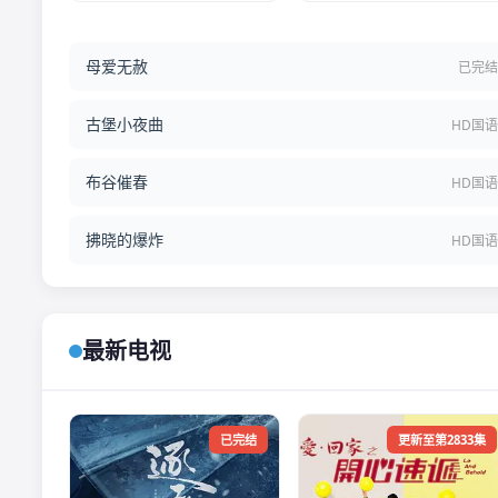
母爱无赦
已完
古堡小夜曲
HD国
布谷催春
HD国
拂晓的爆炸
HD国
最新电视
已完结
更新至第2833集