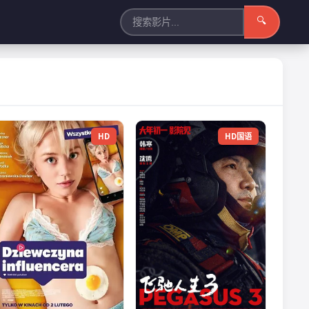
🔍
HD
HD国语