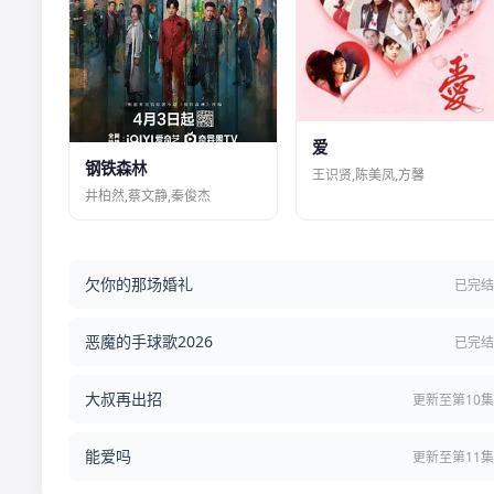
爱
钢铁森林
王识贤,陈美凤,方馨
井柏然,蔡文静,秦俊杰
欠你的那场婚礼
已完
恶魔的手球歌2026
已完
大叔再出招
更新至第10
能爱吗
更新至第11