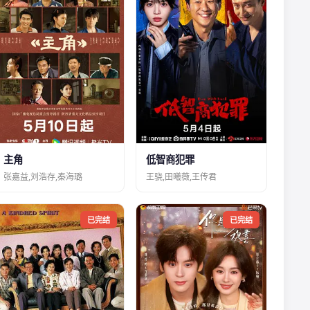
主角
低智商犯罪
张嘉益,刘浩存,秦海璐
王骁,田曦薇,王传君
已完结
已完结