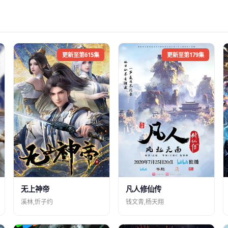
更新至第615集
更新至第179集
凡人修仙传
无上神帝
钱文青,杨天翔
溪林,忻子约