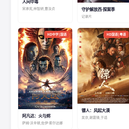
人间中毒
宋承宪,林智妍,曹汝贞
守护解放西·探案季
记录片
HD中字|国语
HD国语|粤语
镖人：风起大漠
阿凡达：火与烬
吴京,谢霆锋,于适
萨姆·沃辛顿,佐伊·索尔达娜