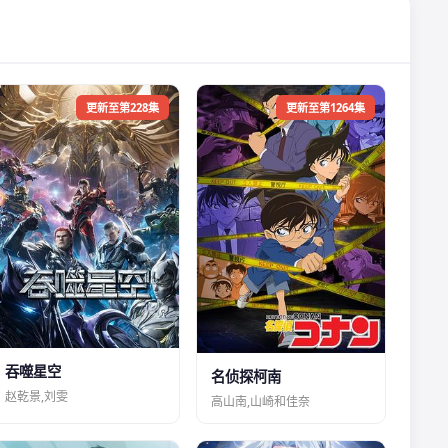
更新至第228集
更新至第1264集
吞噬星空
名侦探柯南
赵乾景,刘雯
高山南,山崎和佳奈