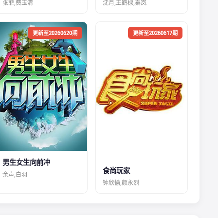
张菲,费玉清
沈月,王鹤棣,秦岚
更新至20260620期
更新至20260617期
男生女生向前冲
食尚玩家
余声,白羽
钟欣愉,颜永烈