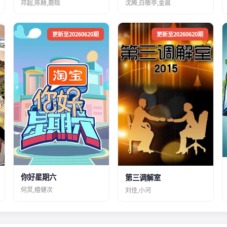
邓超,陈赫,鹿晗
沈腾,白敬亭,金晨
更新至20260620期
更新至20260620期
你好星期六
第三调解室
何炅,檀健次
刘佳,小河