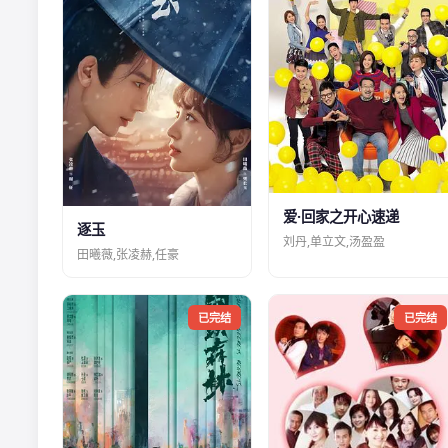
爱·回家之开心速递
逐玉
刘丹,单立文,汤盈盈
田曦薇,张凌赫,任豪
已完结
已完结