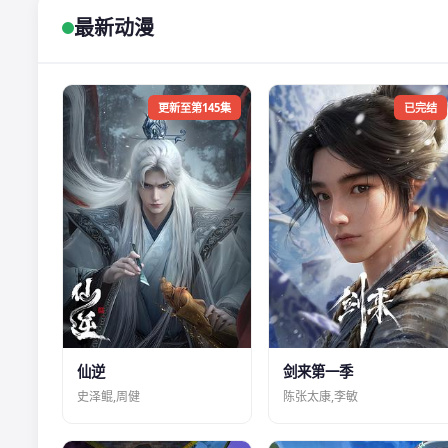
最新动漫
更新至第145集
已完结
仙逆
剑来第一季
史泽鲲,周健
陈张太康,李敏