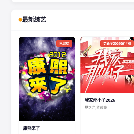
最新综艺
已完结
更新至20260614期
我家那小子2026
夏之光,蒋敦豪
康熙来了