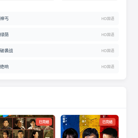
神丐
HD国语
绿荫
HD国语
破袭战
HD国语
绝响
HD国语
已完结
已完结