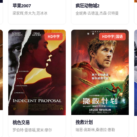
苹果2007
疯狂动物城2
梁家辉,佟大为,范冰冰
金妮弗·古德温,杰森·贝特曼
HD中字
HD中字|国语
挽救计划
桃色交易
瑞恩·高斯林,桑德拉·惠勒
罗伯特·雷德福,黛米·摩尔