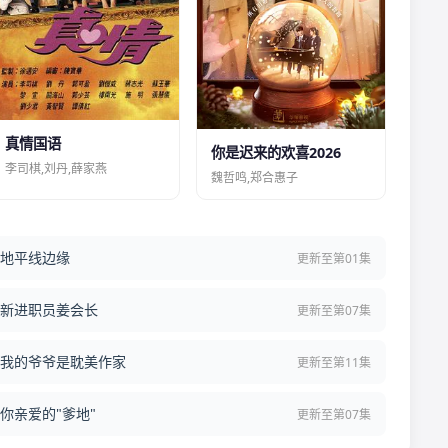
真情国语
你是迟来的欢喜2026
李司棋,刘丹,薛家燕
魏哲鸣,郑合惠子
地平线边缘
更新至第01集
新进职员姜会长
更新至第07集
我的爷爷是耽美作家
更新至第11集
你亲爱的"爹地"
更新至第07集