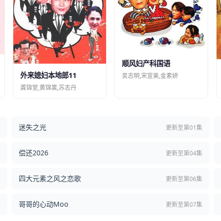
顺风妇产科国语
外来媳妇本地郎11
吴志明,宋宣美,金素妍
龚锦堂,黄锦裳,苏志丹
迷失之光
结
更新至第01集
偿还2026
结
更新至第04集
四大元素之风之恋歌
集
更新至第06集
哥哥的心动Moo
集
更新至第07集