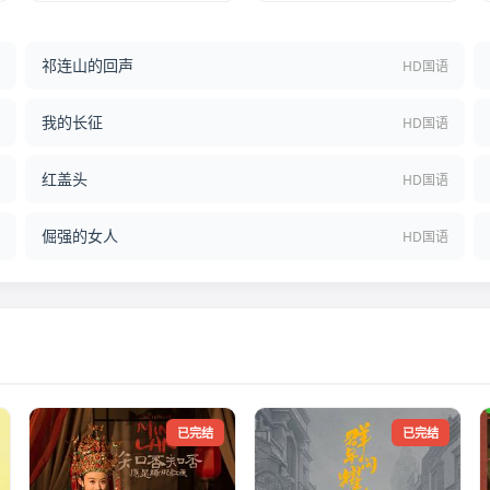
祁连山的回声
结
HD国语
我的长征
语
HD国语
红盖头
语
HD国语
倔强的女人
语
HD国语
已完结
已完结